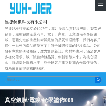
昱捷銘板科技有限公司
昱捷銘板科技成立於1997年，專注於高品質銘板設計、製造與
銷售，服務範圍涵蓋汽車、電子、家電、工業設備等多個領
域。憑藉先進的生產技術與嚴格的品質管理體系，我們為客戶
提供一系列的產品解決方案且符合國際標準的銘板產品。公司
擁有專業的研發團隊，致力於創新設計與材料應用，滿足客戶
多樣化需求。以「誠信鑄就品質、創新引領未來」為核心理
念，持續提升服務水平，與全球客戶建立長期合作夥伴關係，
成為業界值得信賴的品牌。
真空鍍膜/電鍍/光學塗佈008