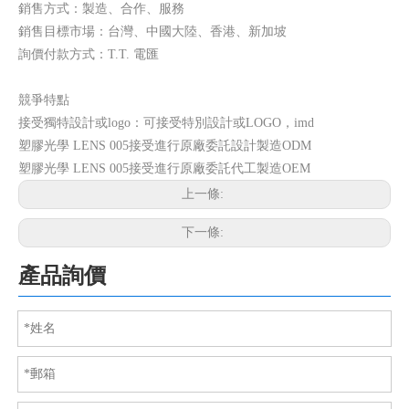
銷售方式：製造、合作、服務
塑膠光學 LENS 003
塑膠光學 LENS 002
銷售目標市場：台灣、中國大陸、香港、新加坡
詢價付款方式：T.T. 電匯
競爭特點
接受獨特設計或logo：可接受特別設計或LOGO，imd
塑膠光學 LENS 005接受進行原廠委託設計製造ODM
塑膠光學 LENS 005接受進行原廠委託代工製造OEM
上一條:
下一條:
產品詢價
塑膠光學 LENS 001