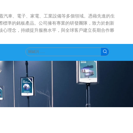
涵蓋汽車、電子、家電、工業設備等多個領域。憑藉先進的生
際標準的銘板產品。公司擁有專業的研發團隊，致力於創新
核心理念，持續提升服務水平，與全球客戶建立長期合作夥