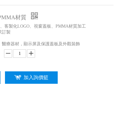
 PMMA材質
窗、客製化LOGO、視窗蓋板、PMMA材質加工
求訂製
，醫療器材，顯示屏及保護蓋板及外觀裝飾
加入詢價籃