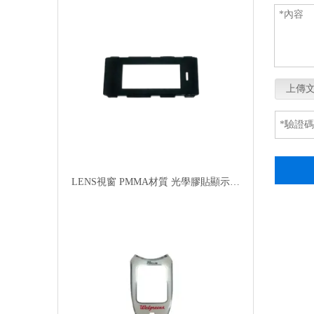
上傳
LENS視窗 PMMA材質 光學膠貼顯示器 表面強化3H硬度