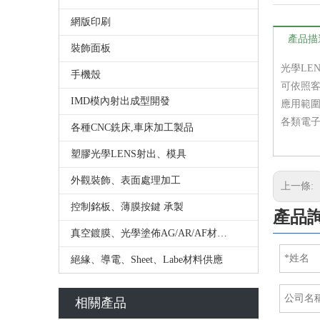
網版印刷
產品描
裝飾面板
光學LE
手機殼
可依照
IMD模內射出成型開發
應用範
各類電
各種CNC銑床,車床加工製品
塑膠光學LENS射出、模具
外觀裝飾、表面處理加工
上一條:
控制銘板、薄膜按鍵 承製
產品
真空鍍膜、光學塗佈AG/AR/AF材料供應
絕緣、導電、Sheet、Labe材料供應
相關產品