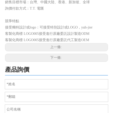
銷售目標市場：台灣、中國大陸、香港、新加坡、全球
客製化商標 LOGO004
客製化商標 LOGO003
詢價付款方式：T.T. 電匯
競爭特點
接受獨特設計或logo：可接受特別設計或LOGO，yuh-jier
客製化商標 LOGO005接受進行原廠委託設計製造ODM
客製化商標 LOGO005接受進行原廠委託代工製造OEM
上一條:
下一條:
產品詢價
客製化商標 LOGO002
客製化商標 LOGO001