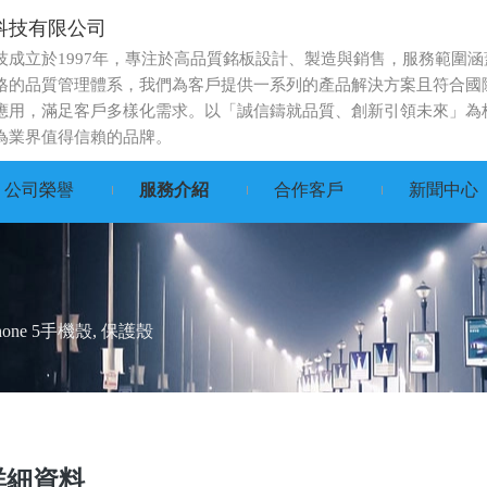
科技有限公司
技成立於1997年，專注於高品質銘板設計、製造與銷售，服務範圍
格的品質管理體系，我們為客戶提供一系列的產品解決方案且符合國
應用，滿足客戶多樣化需求。以「誠信鑄就品質、創新引領未來」為
為業界值得信賴的品牌。
公司榮譽
服務介紹
合作客戶
新聞中心
phone 5手機殼, 保護殼
詳細資料