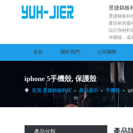
昱捷銘板
昱捷銘板科
產技術與嚴
設計與材料
伴關係，成
首頁
關於我們
公司團隊
iphone 5手機殼, 保護殼
首頁-昱捷銘板科技
»
產品展示
»
手機殼
»
i
產品
產品分類