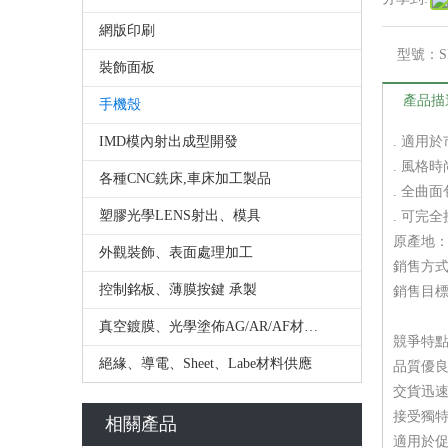
網版印刷
型號：
S
裝飾面板
產品描
手機殼
IMD模內射出成型開發
. 適用於
. 風格
各種CNC銑床,車床加工製品
. 全曲
塑膠光學LENS射出、模具
. 可完
原產地
外觀裝飾、表面處理加工
銷售方
控制銘板、薄膜按鍵 承製
銷售目
真空鍍膜、光學塗佈AG/AR/AF材料供應
競爭特
絕緣、導電、Sheet、Labe材料供應
品質優
交貨迅
接受獨特
相關產品
適用於