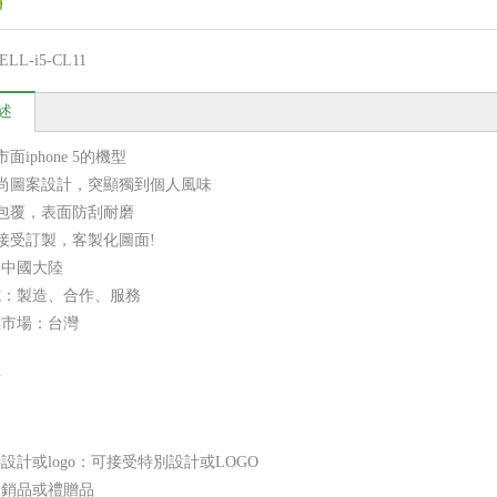
ELL-i5-CL11
述
市面iphone 5的機型
時尚圖案設計，突顯獨到個人風味
面包覆，表面防刮耐磨
全接受訂製，客製化圖面!
：中國大陸
式：製造、合作、服務
標市場：台灣
點
良
速
設計或logo：可接受特別設計或LOGO
促銷品或禮贈品