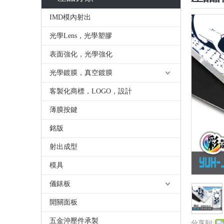
IMD模內射出
光學Lens，光學塑膠
表面強化，光學強化
光學鍍膜，真空鍍膜
客製化商標，LOGO，設計
薄膜按鍵
銘版
射出成型
模具
儀錶板
開關面板
五金沖壓件承製
分享到: