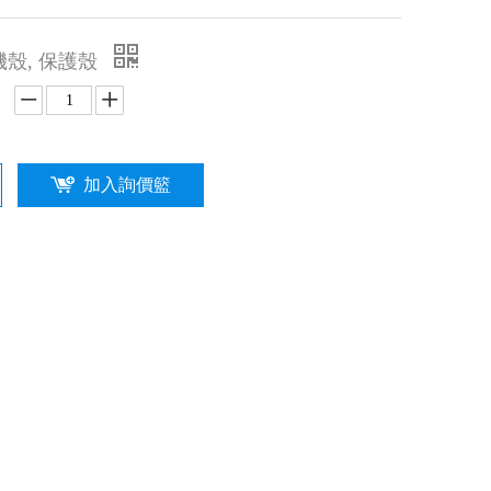
5手機殼, 保護殼
加入詢價籃