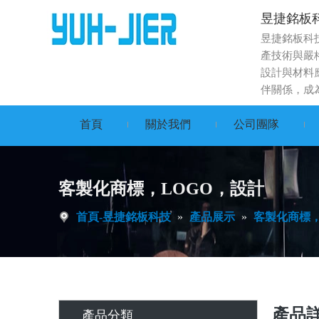
昱捷銘板
昱捷銘板科
產技術與嚴
設計與材料
伴關係，成
首頁
關於我們
公司團隊
客製化商標，LOGO，設計
首頁-昱捷銘板科技
»
產品展示
»
客製化商標，
產品
產品分類