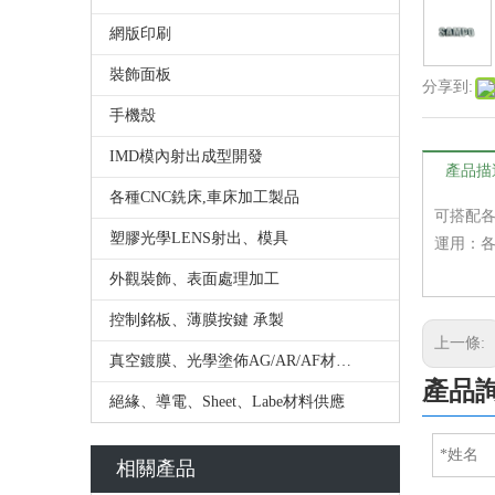
網版印刷
裝飾面板
分享到:
手機殼
IMD模內射出成型開發
產品描
各種CNC銑床,車床加工製品
可搭配
塑膠光學LENS射出、模具
運用：
外觀裝飾、表面處理加工
控制銘板、薄膜按鍵 承製
上一條:
真空鍍膜、光學塗佈AG/AR/AF材料供應
產品
絕緣、導電、Sheet、Labe材料供應
相關產品