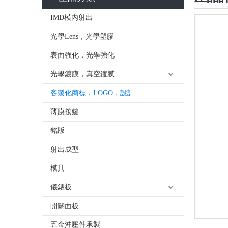
IMD模內射出
光學Lens，光學塑膠
表面強化，光學強化
光學鍍膜，真空鍍膜
客製化商標，LOGO，設計
薄膜按鍵
銘版
射出成型
模具
儀錶板
開關面板
五金沖壓件承製