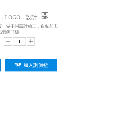
，LOGO，設計
質，做不同設計施工，自黏加工
品裝飾商標
加入詢價籃